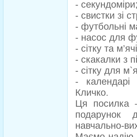
- секундоміри
- свистки зі с
- футбольні м
- насос для ф
- сітку та м’яч
- скакалки з 
- сітку для м`я
- календарі
Кличко.
Ця посилка 
подарунок д
навчально-в
Маємо надію,