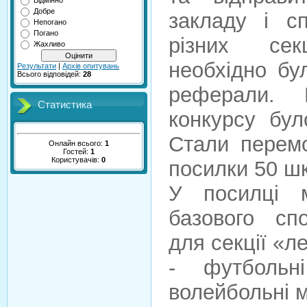
Відмінно
Добре
закладу і с
Непогано
Погано
різних се
Жахливо
необхідно бу
Результати
|
Архів опитувань
Всього відповідей:
28
реферали. 
Статистика
конкурсу бул
Стали перем
Онлайн всього:
1
Гостей:
1
Користувачів:
0
посилки 50 шк
У посилці 
базового сп
для секції «л
- футбольні
волейбольні м