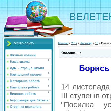
ВЕЛЕТЕНС
Меню сайту
Головна
»
2017
»
Листопад
»
16
» Оголош
Оголошення
Шкільні новини
Наша школа
Борись 
Адміністрація школи
Навчальний процес
Методична робота
14 листопада
Навчальна робота
ІІІ ступенів о
Виховна робота
Інформація для батьків
"Посилка у
Сторінка психолога