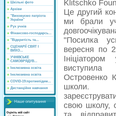
Klitschko Foun
Шкільні фото
Архіви
Це другий ко
"Виховуємо патріота
ми брали уч
України"
Рух учнів
довгоочікува
Фінансово-господарсь...
"Посилка ус
"Відкритість та...
СЦЕНАРІЇ СВЯТ І
вересня по 2
ВИХО...
Ініціатором
УЧНІВСЬКЕ
САМОВРЯДУВ...
виступила п
Інклюзивна освіта
Інклюзивна освіта
Островенко К
COVID-19:протиепідем...
школи. 
Дистанційне навчання
зареєструват
Наше опитування
свою школу, 
та відправи
Оцініть мій сайт