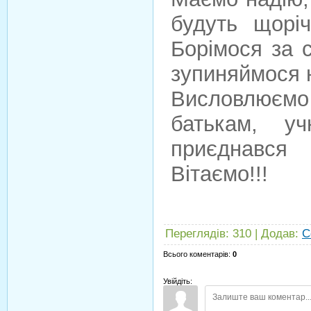
будуть щорі
Борімося за с
зупиняймося 
Висловлюємо
батькам, у
приєднався
Вітаємо!!!
Переглядів
:
310
|
Додав
:
С
Всього коментарів
:
0
Увійдіть: